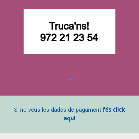
Si no veus les dades de pagament
fés click
aquí